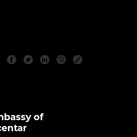
mbassy of
centar