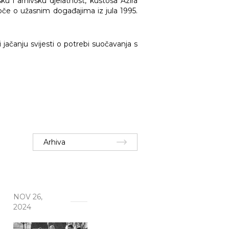
 i arhivsku djelatnost, kustosa Azira
oče o užasnim događajima iz jula 1995.
čanju svijesti o potrebi suočavanja s
Arhiva
NOV 26,
2024