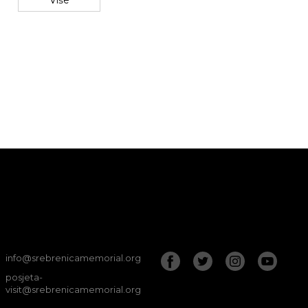
Više
info@srebrenicamemorial.org
posjeta-
visit@srebrenicamemorial.org