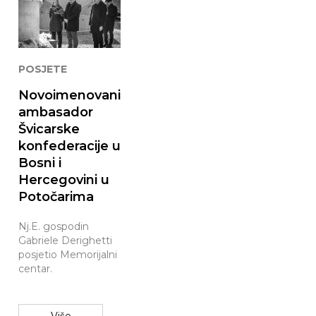
POSJETE
Novoimenovani
ambasador
Švicarske
konfederacije u
Bosni i
Hercegovini u
Potočarima
Nj.E. gospodin
Gabriele Derighetti
posjetio Memorijalni
centar.