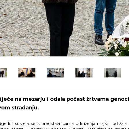
vijeće na mezarju i odala počast žrtvama genoc
vom stradanju.
gerlöf susrela se s predstavnicama udruženja majki i održa