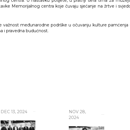
og centra. U nastavku posjete, u pratnji šefa tima za muzejsku
tavke Memorijalnog centra koje čuvaju sjećanje na žrtve i svjed
ma
lnosti
e važnost međunarodne podrške u očuvanju kulture pamćenja i ja
rna i pravedna budućnost.
be
živanja
cid
 iza polja smrti
je Genocida
oteka
DEC 13, 2024
NOV 28,
2024
li