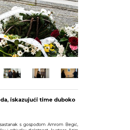
ida, iskazujući time duboko
la sastanak s gospođom Amrom Begić,