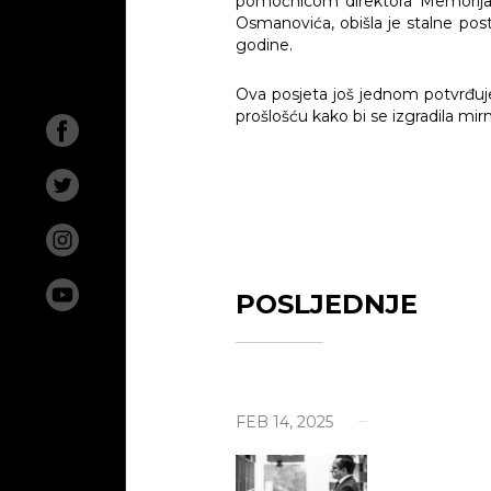
pomoćnicom direktora Memorijaln
Osmanovića, obišla je stalne pos
O na
godine.
Aktue
Ova posjeta još jednom potvrđuj
prošlošću kako bi se izgradila mi
Izlož
Istra
Geno
Životi
POSLJEDNJE
Traži
Mezar
Bibli
FEB 14, 2025
Nesta