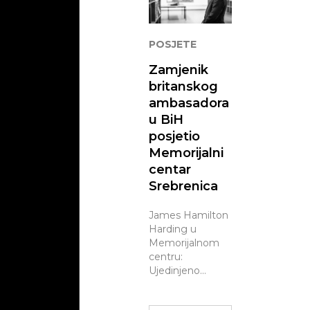
Posje
Kont
POSJETE
Zamjenik
Pomoz
britanskog
ambasadora
u BiH
posjetio
Memorijalni
centar
Srebrenica
James Hamilton
Harding u
Memorijalnom
centru:
Ujedinjeno
Kraljevstvo
ostaje oslonac