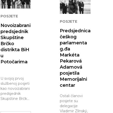
te
akt
POSJETE
POSJETE
Novoizabrani
i naš rad
Predsjednica
predsjednik
češkog
Skupštine
parlamenta
Brčko
g.đa
distrikta BiH
Markéta
u
Pekarová
Potočarima
Adamová
posjetila
U svojoj prvoj
Memorijalni
službenoj posjeti
centar
kao novoizabrani
predsjednik
Ostali članovi
Skupštine Brčko
posjete su
distrikta BiH,
delegacije
danas je
Vladimir Zlínský,