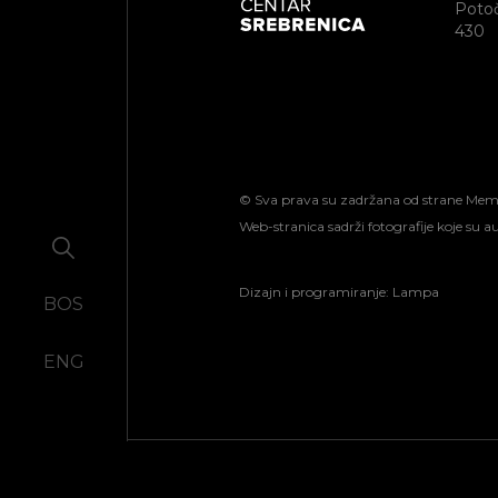
Potoč
430
© Sva prava su zadržana od strane Memori
Web-stranica sadrži fotografije koje su 
Dizajn i programiranje:
Lampa
BOS
ENG