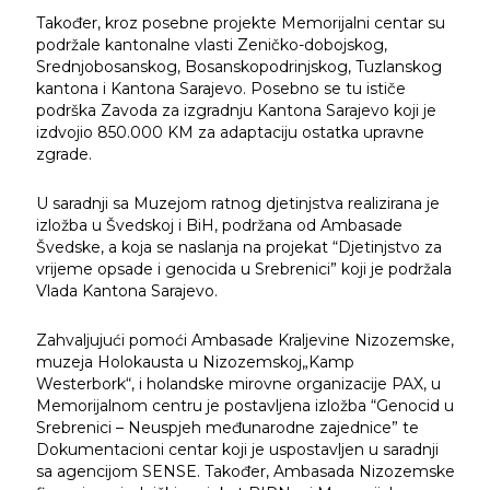
Također, kroz posebne projekte Memorijalni centar su
podržale kantonalne vlasti Zeničko-dobojskog,
Srednjobosanskog, Bosanskopodrinjskog, Tuzlanskog
kantona i Kantona Sarajevo. Posebno se tu ističe
podrška Zavoda za izgradnju Kantona Sarajevo koji je
izdvojio 850.000 KM za adaptaciju ostatka upravne
zgrade.
U saradnji sa Muzejom ratnog djetinjstva realizirana je
izložba u Švedskoj i BiH, podržana od Ambasade
Švedske, a koja se naslanja na projekat “Djetinjstvo za
vrijeme opsade i genocida u Srebrenici” koji je podržala
Vlada Kantona Sarajevo.
Zahvaljujući pomoći Ambasade Kraljevine Nizozemske,
muzeja Holokausta u Nizozemskoj„Kamp
Westerbork“, i holandske mirovne organizacije PAX, u
Memorijalnom centru je postavljena izložba “Genocid u
Srebrenici – Neuspjeh međunarodne zajednice” te
Dokumentacioni centar koji je uspostavljen u saradnji
sa agencijom SENSE. Također, Ambasada Nizozemske