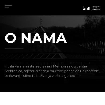
O NAMA
Hvala Vam na interesu za rad Memorijalnog centra
Srebrenica, mjestu sjećanja na žrtve genocida u Srebrenici,
te čuvanja istine i istraživanja zločina genocida.