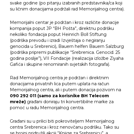
svake godine (po pitanju izabranih predstavnika/ca koji
su ličnim donacijama podržali rad Memorijalnog centra).
Memorijalni centar je podržan i kroz različite donacije
Traži
kompanija poput JP “BH Pošta”, direktnu podršku
nekoliko fondacija poput Heinrich Boll Stiftung
(podrška prevodu i izradi Izvještaja o negiranju
genocida u Srebrenici), Bauern helfen Bauern Salzburg
(podrška pripremi publikacije “Srebrenica. Genocid. 25
godina poslije”), VII Fondacije (realizacija izložbe Ziyaha
Gafića i skupine renomiranih svjetskih fotografa).
Rad Memorijalnog centra je podržan i direktnim
donacijama privatnih lica putem uplata na račun
Memorijalnog centra, ali i putem donacija pozivom na
090 292 011 (samo za korisnike BH Telecom
mreže)
građani doniraju tri konvertibilne marke za
pomoć u radu Memorijalnog centra.
Građani su u prilici biti pokroviteljem Memorijalnog
centra Srebrenica i kroz nenovčanu podršku. Tako su
se brojni pridružili akciji “Knjige za Srebrenicu”, a