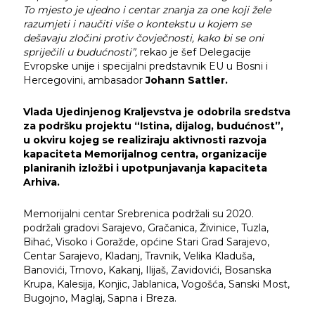
To mjesto je ujedno i centar znanja za one koji žele
razumjeti i naučiti više o kontekstu u kojem se
dešavaju zločini protiv čovječnosti, kako bi se oni
spriječili u budućnosti”,
rekao je šef Delegacije
Evropske unije i specijalni predstavnik EU u Bosni i
Hercegovini, ambasador
Johann Sattler.
Vlada Ujedinjenog Kraljevstva je odobrila sredstva
za podršku projektu “Istina, dijalog, budućnost”,
u okviru kojeg se realiziraju aktivnosti razvoja
kapaciteta Memorijalnog centra, organizacije
planiranih izložbi i upotpunjavanja kapaciteta
Arhiva.
Memorijalni centar Srebrenica podržali su 2020.
podržali gradovi Sarajevo, Gračanica, Živinice, Tuzla,
Bihać, Visoko i Goražde, općine Stari Grad Sarajevo,
Centar Sarajevo, Kladanj, Travnik, Velika Kladuša,
Banovići, Trnovo, Kakanj, Ilijaš, Zavidovići, Bosanska
Krupa, Kalesija, Konjic, Jablanica, Vogošća, Sanski Most,
Bugojno, Maglaj, Sapna i Breza.