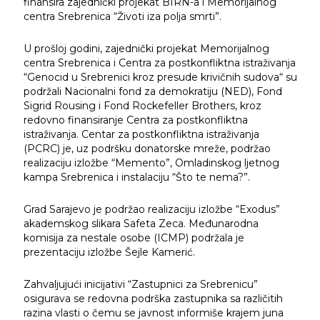
finansira zajednički projekat BIRN-a i Memorijalnog
centra Srebrenica “Životi iza polja smrti”.
U prošloj godini, zajednički projekat Memorijalnog
centra Srebrenica i Centra za postkonfliktna istraživanja
“Genocid u Srebrenici kroz presude krivičnih sudova“ su
podržali Nacionalni fond za demokratiju (NED), Fond
Sigrid Rousing i Fond Rockefeller Brothers, kroz
redovno finansiranje Centra za postkonfliktna
istraživanja. Centar za postkonfliktna istraživanja
(PCRC) je, uz podršku donatorske mreže, podržao
realizaciju izložbe “Memento”, Omladinskog ljetnog
kampa Srebrenica i instalaciju “Što te nema?”.
Grad Sarajevo je podržao realizaciju izložbe “Exodus”
akademskog slikara Safeta Zeca. Međunarodna
komisija za nestale osobe (ICMP) podržala je
prezentaciju izložbe Šejle Kamerić.
Zahvaljujući inicijativi “Zastupnici za Srebrenicu”
osigurava se redovna podrška zastupnika sa različitih
razina vlasti o čemu se javnost informiše krajem juna