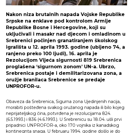
Nakon niza brutalnih napada Vojske Republike
Srpske na enklave pod kontrolom Armije
Republike Bosne i Hercegovine, koji su
uključivali i masakr nad djecom i omladinom u
Srebrenici počinjen granatiranjem školskog
igrališta u 12. aprila 1993. godine (ubijeno 74, a
ranjeno preko 100 ljudi), 16. aprila je
Rezolucijom Vijeća sigurnosti 819 Srebrenica
proglašena ‘sigurnom zonom’ UN-a. Ubrzo,
Srebrenica postaje i demilitarizovana zona, a
oružje branilaca Srebrenice se predaje
UNPROFOR-u.
Obaveza da Srebrenica, Sigurna zona Ujedinjenih nacija,
morabiti pošteđena svakog oružanog napada ili bilo kojeg
neprijateljskog čina, potvrđena je rezolucijama 824.
(6.5.1993.) i 836 (4.6.1993.). U Srebrenicu su 18.04. ušli prvi
pripadnici UNPROFOR-a, oko 170 vojnika iz kanadskog
kontinegnta snaga. U februaru 1994. godine došlo je do