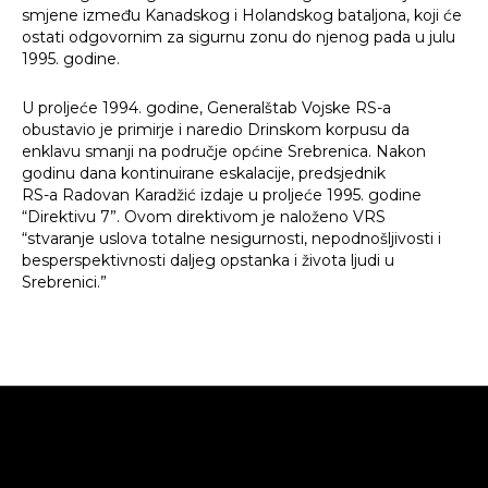
smjene između Kanadskog i Holandskog bataljona, koji će
ostati odgovornim za sigurnu zonu do njenog pada u julu
1995. godine.
U proljeće 1994. godine, Generalštab Vojske RS-a
obustavio je primirje i naredio Drinskom korpusu da
enklavu smanji na područje općine Srebrenica. Nakon
godinu dana kontinuirane eskalacije, predsjednik
RS-a Radovan Karadžić izdaje u proljeće 1995. godine
“Direktivu 7”. Ovom direktivom je naloženo VRS
“stvaranje uslova totalne nesigurnosti, nepodnošljivosti i
besperspektivnosti daljeg opstanka i života ljudi u
Srebrenici.”
Traži