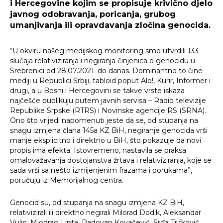
i Hercegovine kojim se propisuje krivično djelo
javnog odobravanja, poricanja, grubog
umanjivanja ili opravdavanja zločina genocida.
“U okviru našeg medijskog monitoring smo utvrdili 133
slučaja relativiziranja i negiranja činjenica o genocidu u
Srebrenici od 28.07.2021. do danas. Dominantno to čine
mediji u Republici Srbiji, tabloid poput Alo!, Kurir, Informer i
drugi, a u Bosni i Hercegovini se takve vrste iskaza
najčešće publikuju putem javnih servisa – Radio televizije
Republike Srpske (RTRS) i Novinske agencije RS (SRNA).
Ono što vrijedi napomenuti jeste da se, od stupanja na
snagu izmjena člana 145a KZ BiH, negiranje genocida vrši
manje eksplicitno i direktno u BiH, što pokazuje da novi
propis ima efekta. Istovremeno, nastavila se praksa
omalovažavanja dostojanstva žrtava i relativiziranja, koje se
sada vrši sa nešto izmijenjenim frazama i porukama”,
poručuju iz Memorijalnog centra.
Genocid su, od stupanja na snagu izmjena KZ BiH,
relativizirali ili direktno negirali Milorad Dodik, Aleksandar
Vulin, Miodrag Linta, Radovan Kovačević, Srđa Trifković,