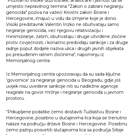
"Pozivamo visoke dužnosnike, analitičare i javnost da se
umjesto nepravilnog termina "Zakon o zabrani negiranju
genocida" poziva na važeći Krivični zakon Bosne i
Hercegovine, imajući u vidu da izmjene koje je donio
Visoki predstavnik Valentin Inzko ne obuhvataju samo
negiranje genocida, već njegovu relativizaciju i
minimiziranje, zatim, obuhvataju i druge utvrđene zločine
protiv čovječnosti, i konačno predviđaju sankcije i za druge
radnje poput dodjele naziva ulica i drugih javnih objekata
po presuđenim ratnim zločinima", napominju iz
Memorijalnog centra.
Iz Memorijalnog centra upozoravaju da su sada ključne
'govornice' za negiranje genocida u Beogradu, gdje još
uvijek nisu uvedene sankcije niti su nadležne agencije
reagirale na govor mržnje i negiranje genocida u javnom
prostoru.
“Prikupljene podatke ćemo dostaviti Tužilaštvu Bosne i
Hercegovine, posebno u slučajevima lica koja se trenutno
nalaze na području države Bosne i Hercegovine. Posebnu
ćemo pažnju posvetiti slučajevima lica sa područja Srbije