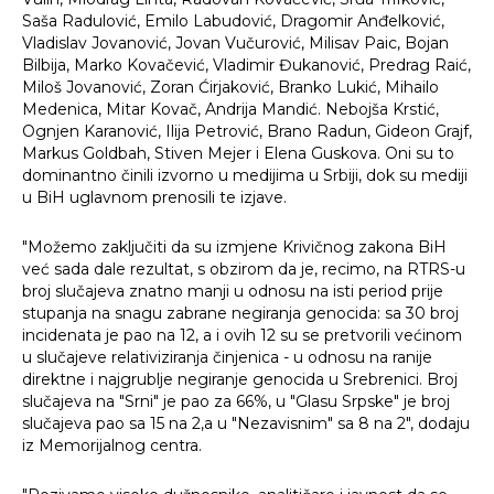
Saša Radulović, Emilo Labudović, Dragomir Anđelković,
Vladislav Jovanović, Jovan Vučurović, Milisav Paic, Bojan
Bilbija, Marko Kovačević, Vladimir Đukanović, Predrag Raić,
Miloš Jovanović, Zoran Ćirjaković, Branko Lukić, Mihailo
Medenica, Mitar Kovač, Andrija Mandić. Nebojša Krstić,
Ognjen Karanović, Ilija Petrović, Brano Radun, Gideon Grajf,
Markus Goldbah, Stiven Mejer i Elena Guskova. Oni su to
dominantno činili izvorno u medijima u Srbiji, dok su mediji
u BiH uglavnom prenosili te izjave.
"Možemo zaključiti da su izmjene Krivičnog zakona BiH
već sada dale rezultat, s obzirom da je, recimo, na RTRS-u
broj slučajeva znatno manji u odnosu na isti period prije
stupanja na snagu zabrane negiranja genocida: sa 30 broj
incidenata je pao na 12, a i ovih 12 su se pretvorili većinom
u slučajeve relativiziranja činjenica - u odnosu na ranije
direktne i najgrublje negiranje genocida u Srebrenici. Broj
slučajeva na "Srni" je pao za 66%, u "Glasu Srpske" je broj
slučajeva pao sa 15 na 2,a u "Nezavisnim" sa 8 na 2", dodaju
iz Memorijalnog centra.