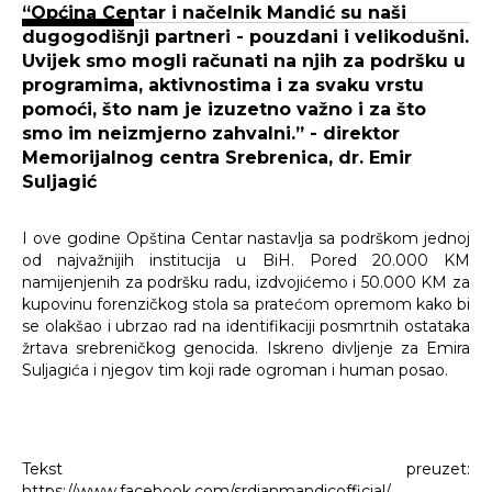
“Općina Centar i načelnik Mandić su naši
dugogodišnji partneri - pouzdani i velikodušni.
Uvijek smo mogli računati na njih za podršku u
programima, aktivnostima i za svaku vrstu
pomoći, što nam je izuzetno važno i za što
smo im neizmjerno zahvalni.” - direktor
Memorijalnog centra Srebrenica, dr. Emir
Suljagić
I ove godine Opština Centar nastavlja sa podrškom jednoj
od najvažnijih institucija u BiH. Pored 20.000 KM
namijenjenih za podršku radu, izdvojićemo i 50.000 KM za
kupovinu forenzičkog stola sa pratećom opremom kako bi
se olakšao i ubrzao rad na identifikaciji posmrtnih ostataka
žrtava srebreničkog genocida. Iskreno divljenje za Emira
Suljagića i njegov tim koji rade ogroman i human posao.
Tekst preuzet:
https://www.facebook.com/srdjanmandicofficial/