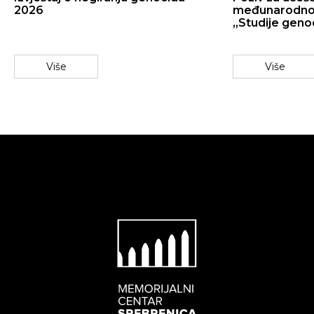
2026
međunarodnoj 
„Studije geno
Više
Više