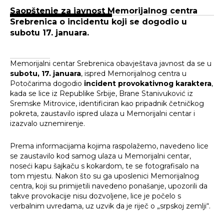
Saopštenje za javnost Memorijalnog centra
Srebrenica o incidentu koji se dogodio u
subotu 17. januara.
Memorijalni centar Srebrenica obavještava javnost da se u
subotu, 17. januara
, ispred Memorijalnog centra u
Potočarima dogodio
incident provokativnog karaktera
,
kada se lice iz Republike Srbije, Brane Stanivuković iz
Sremske Mitrovice, identificiran kao pripadnik četničkog
pokreta, zaustavilo ispred ulaza u Memorijalni centar i
izazvalo uznemirenje.
Prema informacijama kojima raspolažemo, navedeno lice
se zaustavilo kod samog ulaza u Memorijalni centar,
noseći kapu šajkaču s kokardom, te se fotografisalo na
tom mjestu. Nakon što su ga uposlenici Memorijalnog
centra, koji su primijetili navedeno ponašanje, upozorili da
takve provokacije nisu dozvoljene, lice je počelo s
verbalnim uvredama, uz uzvik da je riječ o „srpskoj zemlji“.