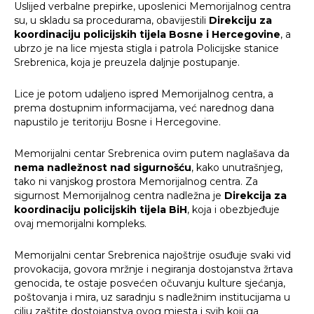
Uslijed verbalne prepirke, uposlenici Memorijalnog centra
su, u skladu sa procedurama, obavijestili
Direkciju za
koordinaciju policijskih tijela Bosne i Hercegovine
, a
ubrzo je na lice mjesta stigla i patrola Policijske stanice
Srebrenica, koja je preuzela daljnje postupanje.
Lice je potom udaljeno ispred Memorijalnog centra, a
prema dostupnim informacijama, već narednog dana
napustilo je teritoriju Bosne i Hercegovine.
Memorijalni centar Srebrenica ovim putem naglašava da
nema nadležnost nad sigurnošću
, kako unutrašnjeg,
tako ni vanjskog prostora Memorijalnog centra. Za
sigurnost Memorijalnog centra nadležna je
Direkcija za
koordinaciju policijskih tijela BiH
, koja i obezbjeđuje
ovaj memorijalni kompleks.
Memorijalni centar Srebrenica najoštrije osuđuje svaki vid
provokacija, govora mržnje i negiranja dostojanstva žrtava
genocida, te ostaje posvećen očuvanju kulture sjećanja,
poštovanja i mira, uz saradnju s nadležnim institucijama u
cilju zaštite dostojanstva ovog mjesta i svih koji ga