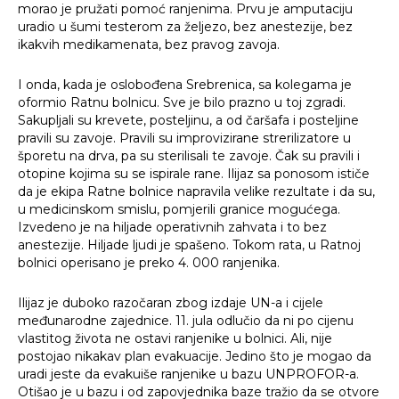
morao je pružati pomoć ranjenima. Prvu je amputaciju
uradio u šumi testerom za željezo, bez anestezije, bez
ikakvih medikamenata, bez pravog zavoja.
I onda, kada je oslobođena Srebrenica, sa kolegama je
oformio Ratnu bolnicu. Sve je bilo prazno u toj zgradi.
Sakupljali su krevete, posteljinu, a od čaršafa i posteljine
pravili su zavoje. Pravili su improvizirane strerilizatore u
šporetu na drva, pa su sterilisali te zavoje. Čak su pravili i
otopine kojima su se ispirale rane. Ilijaz sa ponosom ističe
da je ekipa Ratne bolnice napravila velike rezultate i da su,
u medicinskom smislu, pomjerili granice mogućega.
Izvedeno je na hiljade operativnih zahvata i to bez
anestezije. Hiljade ljudi je spašeno. Tokom rata, u Ratnoj
bolnici operisano je preko 4. 000 ranjenika.
Ilijaz je duboko razočaran zbog izdaje UN-a i cijele
međunarodne zajednice. 11. jula odlučio da ni po cijenu
vlastitog života ne ostavi ranjenike u bolnici. Ali, nije
postojao nikakav plan evakuacije. Jedino što je mogao da
uradi jeste da evakuiše ranjenike u bazu UNPROFOR-a.
Otišao je u bazu i od zapovjednika baze tražio da se otvore