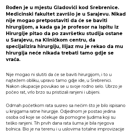
Rođen je u mjestu Gladovići kod Srebrenice.
Medicinski fakultet završio je u Sarajevu. Nikad
nije mogao pretpostaviti da će se baviti
hirurgijom, a kada ga je profesor na ispitu iz
Hirurgije pitao da po završetku studija ostane
u Sarajevu, na Kliničkom centru, da
specijalizira hirurgiju, Ilijaz mu je rekao da mu
hirurgija neće nikada trebati tamo gdje se
vraća.
Nije mogao ni slutiti da će se baviti hirurgijom, i to u
najtežem obliku, upravo tamo gdje ide, u Srebrenici.
Nakon okupacije povukao se u svoje rodno selo. Ubrzo je
počeo rat, vrlo brzo su pristizali ranjeni i ubijeni.
Odmah početkom rata susreo sa nečim što je bilo ispisano
u knjigama ratne hirurgije. Odjednom je postao jedina
osoba od koje se očekuje da pomogne ljudima koji su
teško ranjeni. Tih prvih dana rata šuma je bila njegova
bolnica. Bio je na terenu i u uslovima totalne improvizacije