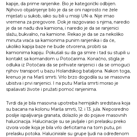
kapije, da prime ranjenike. Bio je kategorički odbijen.
Njihovo objašnjenje bilo je da se oni naprosto ne žele
miješati u sukob, iako su bili u misiji UN-a. Nije imao
vremena za pregovore. Dok je razgovarao s njima, naredio
je da se nađu dva kamiona, i naredio je da se ranjenici
slažu, bukvalno, na kamione. Rekao je da se za nekoliko
minuta vraća sa kamionima punim ranjenika i da će,
ukoliko kapija baze ne bude otvorena, probiti sa
kamionima kapiju. Pokušali su da ga smire i tad su stupili u
kontakt sa komandom u Potočarima. Konačno, stigla je
odluka iz Potočara da se prihvate ranjenici i da se omogući
Traži
njihov transport u bazu Holandskog bataljona. Nakon toga,
krenuo je na Marš smrti. Vrlo brzo dogodila su se masovna
ubistva i prvi ranjenici. I na putu Marša smrti morao je
spašavati živote i pružati pomoć ranjenima.
Tvrdi da je bila masovna upotreba hemijskih sredstava koja
su bacana na kolonu Marša smrti, 12. i 13. jula. Neposredno
poslije ispaljivanja granata, dolazilo je do pojave masovnih
halucinacija. Halucinacije su se javljale i pri prelasku preko
izvora vode koja je bila vrlo deficitarna na tom putu, pri
prelasku potoka. Halucinirale su grupe ljudi na određenom