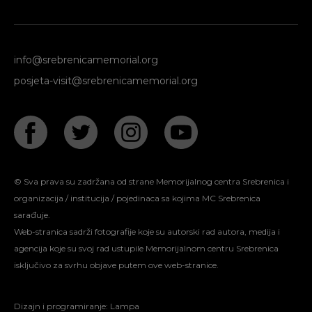
info@srebrenicamemorial.org
posjeta-visit@srebrenicamemorial.org
© Sva prava su zadržana od strane Memorijalnog centra Srebrenica i
organizacija / institucija / pojedinaca sa kojima MC Srebrenica
sarađuje.
Web-stranica sadrži fotografije koje su autorski rad autora, medija i
agencija koje su svoj rad ustupile Memorijalnom centru Srebrenica
isključivo za svrhu objave putem ove web-stranice.
Dizajn i programiranje:
Lampa