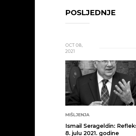
Nesta
POSLJEDNJE
Posje
Kont
OCT 08,
Pomoz
2021
MIŠLJENJA
Ismail Serageldin: Refleks
8. julu 2021. godine