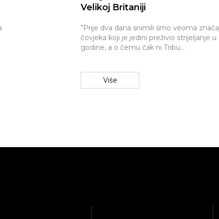
Velikoj Britaniji
a
"Prije dva dana snimili smo veoma znača
čovjeka koji je jedini preživio strijeljanje u
godine, a o čemu čak ni Tribu...
Više