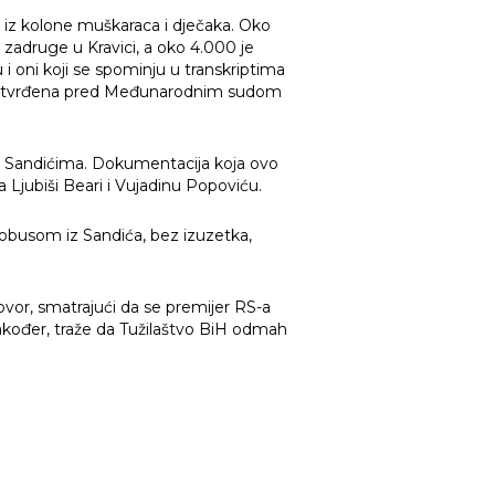
ala iz kolone muškaraca i dječaka. Oko
e zadruge u Kravici, a oko 4.000 je
i oni koji se spominju u transkriptima
uko potvrđena pred Međunarodnim sudom
e u Sandićima. Dokumentacija koja ovo
jubiši Beari i Vujadinu Popoviću.
obusom iz Sandića, bez izuzetka,
vor, smatrajući da se premijer RS-a
Također, traže da Tužilaštvo BiH odmah