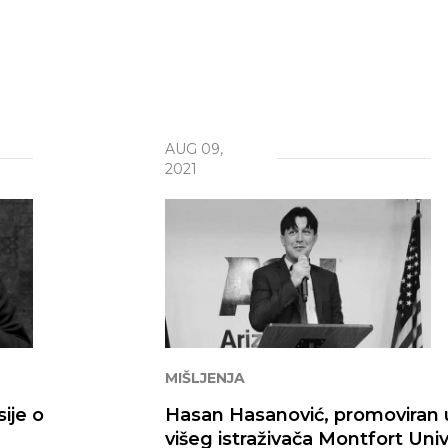
li
te
akt
AUG 09,
i naš rad
2021
MIŠLJENJA
ije o
Hasan Hasanović, promoviran
višeg istraživača Montfort Univ