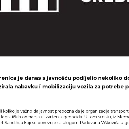
renica je danas s javnošću podijelio nekoliko d
zirala nabavku i mobilizaciju vozila za potrebe 
i koliko je važno da javnost prepozna da je organizacija transpor
h logističkih operacija u izvršenju genocida. U tom smislu, iz Memo
itet Sandići, a koji se povezuje sa ulogom Radovana Viškovića u g