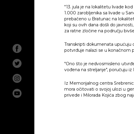
"13. jula je na lokalitetu livade k
1.000 zarobljenika sa livade u San
prebačeno u Bratunac na lokalitet
O na
koji su ovih dana došli do javnos
za ratne zločine na području bivš
Aktue
Transkripti dokumenata upućuju da
potvrđuje nalazi se u konačnom 
Izlož
"Ono što je nedvosmisleno utvrđe
Istra
vođena na streljanje", poručuju i
Geno
Iz Memorijalnog centra Srebrenic
mora očitovati o svojoj ulozi u g
Životi
privede i Milorada Kojića zbog naj
Traži
Mezar
Bibli