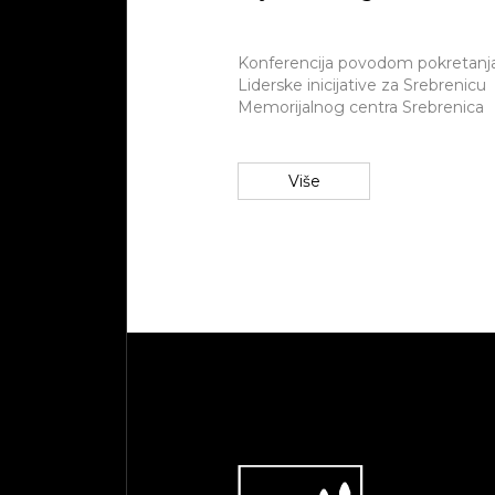
Konferencija povodom pokretanj
Liderske inicijative za Srebrenicu
Memorijalnog centra Srebrenica
Više