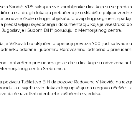
od sela Sandići VRS sakupila sve zarobljenike i lica koja su se pred
dićima i sa drugih lokacija prebačeno je u skladište poljoprivredn
e osnovne škole i drugih objekata. U ovaj drugi segment spadaju 
ma
ti, a predstavljaju svjedočenja i dokumentaciju koja je višestr
e Jugoslavije i Sudom BiH", poručuju iz Memorijalnog centra.
lnosti
 je Višković bio uključen u operaciji prevoza 700 ljudi sa livad
podnesku odbrane Ljubomiru Borovčaninu, odnosno u presudama L
be
no i potvrđeno presudama jeste da su lica koja su odvezena aut
živanja
z Memorijalnog centra Srebrenica.
cid
a pozivaju Tužilaštvo BiH da pozove Radovana Viškovića na razgo
enocidu, a u svjetlu svih dokaza koji upućuju na njegovo učešće. 
 iza polja smrti
ave da će razotkriti identitete zaštićenih svjedoka.
je Genocida
oteka