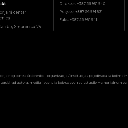
akt
Direktor: +387 56 991 940
Posjete: +387 56 991 931
ijalni centar
enica
Faks: +387 56 991 941
ari bb, Srebrenica 75
jalnog centra Srebrenica i organizacija / institucija / pojedinaca sa kojima M
autorski rad autora, medija i agencija koje su svoj rad ustupile Memorijalnom c