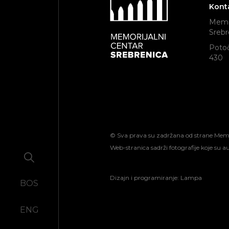
Kont
Memor
Srebr
Potoč
430
© Sva prava su zadržana od strane Memori
Web-stranica sadrži fotografije koje su 
Dizajn i programiranje:
Lampa
BOS
ENG