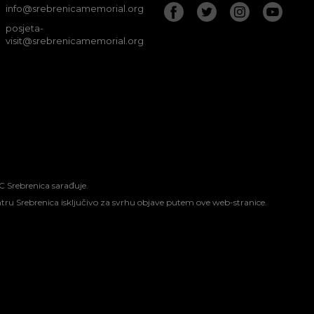
info@srebrenicamemorial.org
posjeta-
visit@srebrenicamemorial.org
C Srebrenica sarađuje.
entru Srebrenica isključivo za svrhu objave putem ove web-stranice.