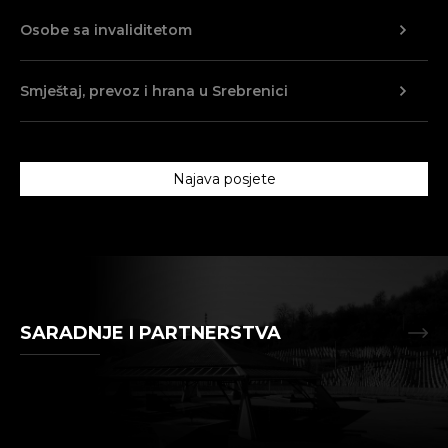
Osobe sa invaliditetom
Smještaj, prevoz i hrana u Srebrenici
Najava posjete
SARADNJE I PARTNERSTVA