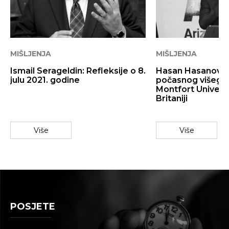
Traži
MIŠLJENJA
MIŠLJENJA
Ismail Serageldin: Refleksije o 8.
Hasan Hasanović,
julu 2021. godine
počasnog višeg i
Montfort Univerzi
Britaniji
Više
Više
POSJETE