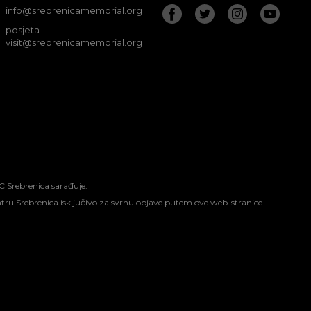
info@srebrenicamemorial.org
posjeta-
visit@srebrenicamemorial.org
C Srebrenica sarađuje.
entru Srebrenica isključivo za svrhu objave putem ove web-stranice.