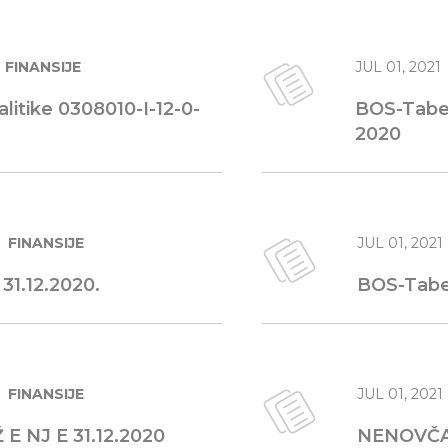
FINANSIJE
JUL 01, 2021
litike 0308010-I-12-0-
BOS-Tabel
2020
FINANSIJE
JUL 01, 2021
31.12.2020.
BOS-Tabela
ma
lnosti
FINANSIJE
JUL 01, 2021
be
 E NJ E 31.12.2020
NENOVČAN
živanja