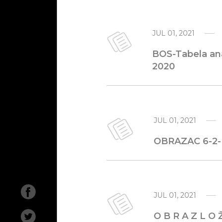
JUL 01, 2021
BOS-Tabela ana
2020
JUL 01, 2021
OBRAZAC 6-2- 
O na
Aktue
JUL 01, 2021
Izlož
O B R A Z L O Ž
Istra