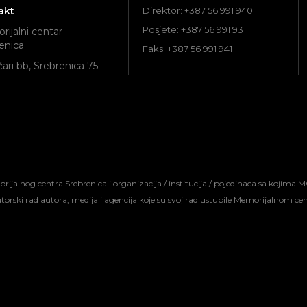
akt
Direktor: +387 56 991 940
Posjete: +387 56 991 931
ijalni centar
enica
Faks: +387 56 991 941
ari bb, Srebrenica 75
jalnog centra Srebrenica i organizacija / institucija / pojedinaca sa kojima M
autorski rad autora, medija i agencija koje su svoj rad ustupile Memorijalnom c