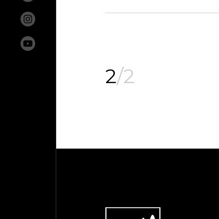
Geno
Životi
Traži
Mezar
2
/2
Bibli
Nesta
Posje
Kont
Pomoz