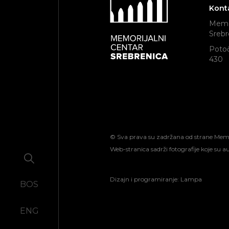
Kont
Memor
Srebr
Potoč
430
© Sva prava su zadržana od strane Memori
Web-stranica sadrži fotografije koje su 
Dizajn i programiranje:
Lampa
BOS
ENG